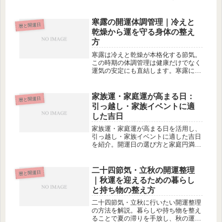
す。
寒露の開運体調管理｜冷えと
暦と開運日
乾燥から運を守る身体の整え
方
寒露は冷えと乾燥が本格化する節気。
この時期の体調管理は健康だけでなく
運気の安定にも直結します。寒露に意
識したい身体の整え方と、冷え・乾燥
から運を守る具体的な習慣を解説しま
す。
家族運・家庭運が高まる日：
暦と開運日
引っ越し・家族イベントに適
した吉日
家族運・家庭運が高まる日を活用し、
引っ越し・家族イベントに適した吉日
を紹介。開運日の選び方と家庭円満の
ための開運アクションを解説します。
二十四節気・立秋の開運整理
暦と開運日
｜秋運を迎えるための暮らし
と持ち物の整え方
二十四節気・立秋に行いたい開運整理
の方法を解説。暮らしや持ち物を整え
ることで夏の滞りを手放し、秋の運気