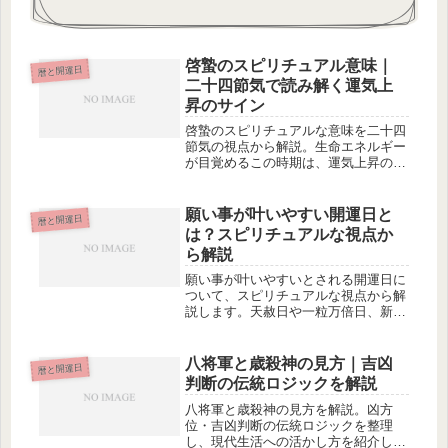
啓蟄のスピリチュアル意味｜
暦と開運日
二十四節気で読み解く運気上
昇のサイン
啓蟄のスピリチュアルな意味を二十四
節気の視点から解説。生命エネルギー
が目覚めるこの時期は、運気上昇のサ
インを最も受け取りやすい節目とされ
る理由を紹介します。
願い事が叶いやすい開運日と
暦と開運日
は？スピリチュアルな視点か
ら解説
願い事が叶いやすいとされる開運日に
ついて、スピリチュアルな視点から解
説します。天赦日や一粒万倍日、新月
など、潜在意識とシンクロしやすい日
を紹介し、願望実現のための活用法を
お伝えします。
八将軍と歳殺神の見方｜吉凶
暦と開運日
判断の伝統ロジックを解説
八将軍と歳殺神の見方を解説。凶方
位・吉凶判断の伝統ロジックを整理
し、現代生活への活かし方を紹介しま