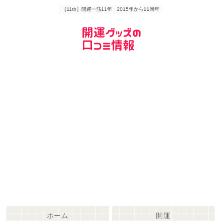
［11th］開運一筋11年 2015年から11周年
ホーム
開運