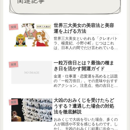
世界三大美女の美容法と美容
開運
運を上げる方法
世界三大美女といわれる「クレオパト
ラ、楊貴妃、小野小町」じつはこれ
は、日本人の間でだけ言われているこ
とです。世界的には「クレオパトラ、
ヘレン、楊貴妃」となります。彼女た
ちの美しさを維持するためには、特定
一粒万倍日とは？最強の種ま
開運
の美容法やスキンケアルーティンを実
き日を活かす開運ガイド
践し...
金運・仕事運・恋愛運を高めると話題
の「一粒万倍日」。その意味やおすす
めアクション、注意点、他の吉日との
相乗効果を体験談とともに紹介しま
す。
大凶のおみくじを受けたらど
開運
うする？遭遇した場合の対処
法を徹底解説
おみくじで大凶を引いた場合、多くの
人が困惑や不安を感じるものです。し
かし、大凶のおみくじ結果に出会った