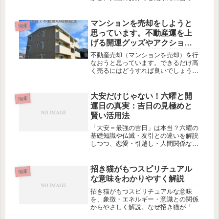
からといって、必ずしも運勢が悪くな
るわけではありません。大凶はあくま
で予兆や警告として受け取ることがで
マンションを売却をしようと
開運
きます。まず重要なのは、冷静な心で
思っています。不動産運を上
受...
げる開運グッズやアクション
は？
不動産売却（マンションを売却）を行
なおうと思っています。できるだけ高
く売るにはどうすれば良いでしょう
か？またこういう場合の不動産運をあ
げるには、開運グッズや開運アクショ
ンはありますか？マンションの売却に
大安だけじゃない！六曜と開
開運
おいて、不動産運を上げるため専用の
運日の真実：吉日の見極めと
開運...
賢い活用法
「大安＝最強の吉日」は本当？六曜の
基礎知識や仏滅・友引との違いを解説
しつつ、恋愛・引越し・人間関係など
目的別に最適な開運日の選び方を紹介
します。
招き猫がもつスピリチュアル
開運
な意味をわかりやすく解説
招き猫がもつスピリチュアルな意味
を、象徴・エネルギー・意識との関係
からやさしく解説。なぜ招き猫が「流
れを整える存在」として大切にされて