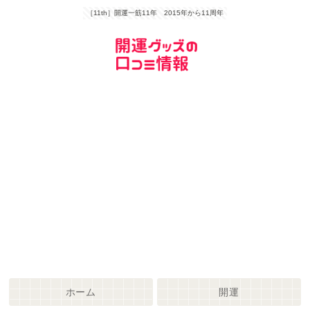
［11th］開運一筋11年 2015年から11周年
ホーム
開運