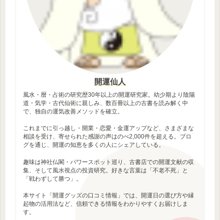
開運仙人
風水・暦・占術の研究歴30年以上の開運研究家。幼少期より陰陽
道・気学・古代仙術に親しみ、数百冊以上の古書を読み解く中
で、独自の運気改善メソッドを確立。
これまでに引っ越し・開業・恋愛・金運アップなど、さまざまな
相談を受け、寄せられた感謝の声はのべ2,000件を超える。ブロ
グを通じ、開運の知恵を多くの人にシェアしている。
趣味は神社仏閣・パワースポット巡り、古書店での開運文献の収
集、そして風水視点の投資研究。好きな言葉は「不老不死」と
「戦わずして勝つ」。
本サイト「開運グッズの口コミ情報」では、開運日の選び方や縁
起物の活用法など、信頼できる情報をわかりやすくお届けしま
す。