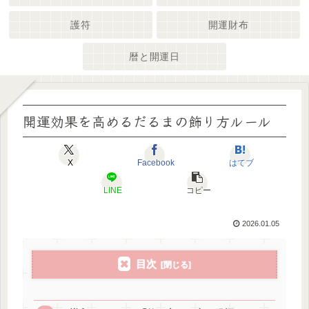
護符
開運財布
暦と開運日
開運効果を高めるだるまの飾り方ルール
X
Facebook
はてブ
LINE
コピー
2026.01.05
目次