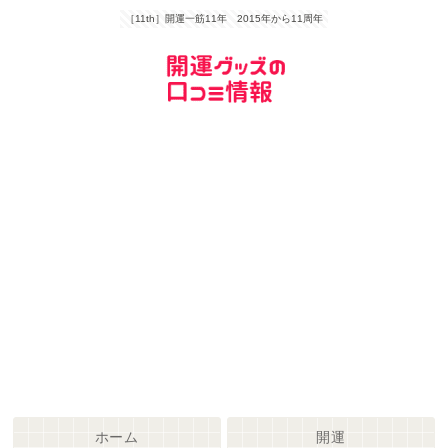
［11th］開運一筋11年 2015年から11周年
ホーム
開運