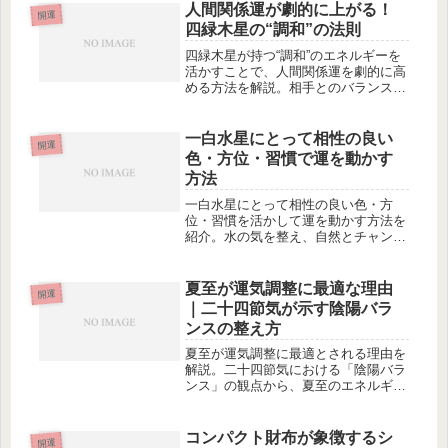
人間関係運が劇的に上がる！
開運
四緑木星の“調和”の法則
四緑木星が持つ“調和”のエネルギーを
活かすことで、人間関係運を劇的に高
める方法を解説。相手とのバランスを
整え、信頼と好感を引き寄せる秘訣を
実践的に紹介します。
一白水星にとって相性の良い
開運
色・方位・習慣で運を動かす
方法
一白水星にとって相性の良い色・方
位・習慣を活かして運を動かす方法を
紹介。水の気を整え、自然とチャンス
を引き寄せるための実践的なヒントを
解説します。
夏至が運気調整に最適な理由
開運
｜二十四節気が示す陰陽バラ
ンスの整え方
夏至が運気調整に最適とされる理由を
解説。二十四節気における「陰陽バラ
ンス」の観点から、夏至のエネルギー
が心身と運の流れに与える作用を読み
解きます。
コンパクト財布が象徴するシ
開運