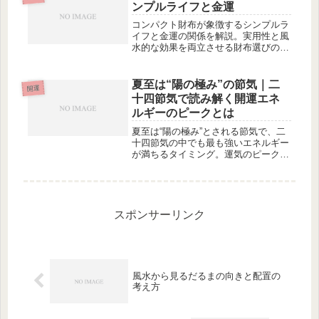
ンプルライフと金運
コンパクト財布が象徴するシンプルラ
イフと金運の関係を解説。実用性と風
水的な効果を両立させる財布選びのポ
イントをご紹介します。
夏至は“陽の極み”の節気｜二
開運
十四節気で読み解く開運エネ
ルギーのピークとは
夏至は“陽の極み”とされる節気で、二
十四節気の中でも最も強いエネルギー
が満ちるタイミング。運気のピークと
される夏至の特徴と、開運につながる
過ごし方を解説します。
スポンサーリンク
風水から見るだるまの向きと配置の
考え方