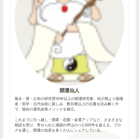
開運仙人
風水・暦・占術の研究歴30年以上の開運研究家。幼少期より陰陽
道・気学・古代仙術に親しみ、数百冊以上の古書を読み解く中
で、独自の運気改善メソッドを確立。
これまでに引っ越し・開業・恋愛・金運アップなど、さまざまな
相談を受け、寄せられた感謝の声はのべ2,000件を超える。ブロ
グを通じ、開運の知恵を多くの人にシェアしている。