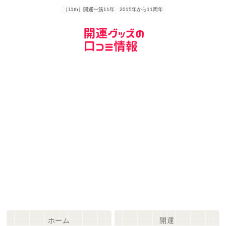
［11th］開運一筋11年 2015年から11周年
ホーム
開運