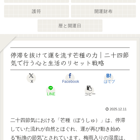
護符
開運財布
暦と開運日
停滞を抜けて運を流す芒種の力｜二十四節
気で行う心と生活のリセット戦略
X
Facebook
はてブ
LINE
コピー
2025.12.11
二十四節気における「芒種（ぼうしゅ）」は、停滞
していた流れが自然とほぐれ、運が再び動き始め
る“転換の節気”とされています。梅雨入りの湿度は、