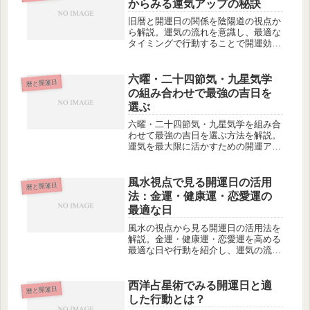
からみる運気アップの秘訣
旧暦と開運日の関係を陰陽道の視点か
ら解説。運気の流れを意識し、最適な
タイミングで行動することで開運効果
を最大限に引き出す方法を紹介しま
す。
六曜・二十四節気・九星気学
暦と開運日
の組み合わせで最強の吉日を
選ぶ
六曜・二十四節気・九星気学を組み合
わせて最強の吉日を選ぶ方法を解説。
運気を最大限に活かすための開運アク
ションも紹介します。
風水視点で見る開運日の活用
暦と開運日
法：金運・健康運・恋愛運の
最適な日
風水の視点から見る開運日の活用法を
解説。金運・健康運・恋愛運を高める
最適な日や行動を紹介し、運気の流れ
を味方につける方法を伝授します。
西洋占星術でみる開運日と適
暦と開運日
した行動とは？