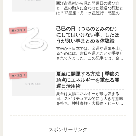
西洋占星術から見た開運日の選び方
と、星の動きに合わせた最適な行動と
は？12星座・月・水星逆行・惑星の位
置から運気を読み解き、チャンスを活
かす方法を詳しく解説します。
己巳の日（つちのとみのひ）
暦と開運日
にしてはいけない事、したほ
うが良い事まとめ＆体験談
古来から日本では、金運や運気を上げ
るためには、吉日を選ぶことが重要と
されてきました。この記事では、金運
や運気が上昇するとされている「己巳
の日（つちのとみのひ）」について、
実際に金運が上がった人の体験談や、
夏至に開運する方法｜季節の
暦と開運日
なぜ己巳の日が金運上昇に良いと言わ
頂点にエネルギーを重ねる開
れ...
運日活用術
夏至は太陽エネルギーが最も強まる
日。スピリチュアル的にも大きな意味
を持ち、神社参拝・大掃除・ヒーリン
グなどの開運行動に最適です。
スポンサーリンク