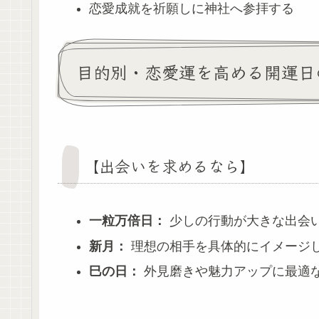
恋愛成就を祈願しに神社へ参拝する
目的別・恋愛運を高める開運日
【出会いを求めるなら】
一粒万倍日：
少しの行動が大きな出会
新月：
理想の相手を具体的にイメージ
巳の日：
外見磨きや魅力アップに最適