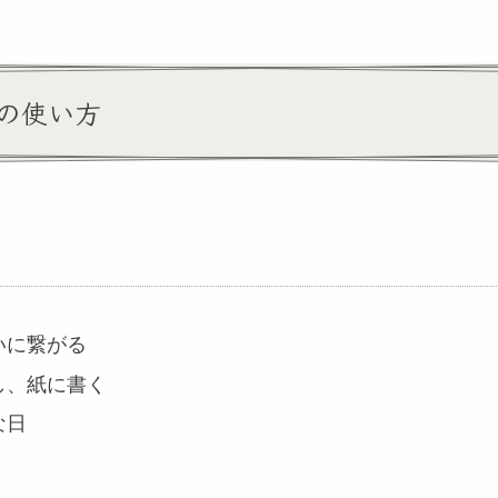
の使い方
いに繋がる
し、紙に書く
な日