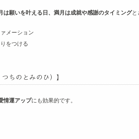
月は願いを叶える日、満月は成就や感謝のタイミング
と
ファメーション
切りをつける
・つちのとみのひ）】
愛情運アップ
にも効果的です。