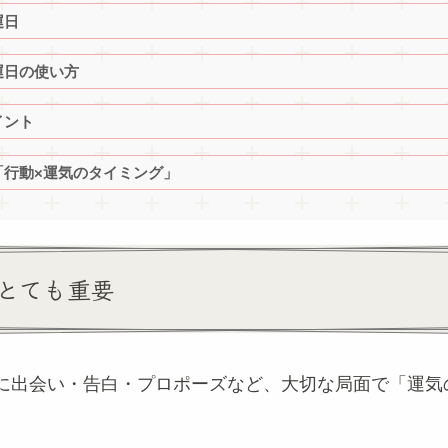
運日
運日の使い方
イント
「行動×運気のタイミング」
とても重要
に出会い・告白・プロポーズなど、大切な局面で「運気