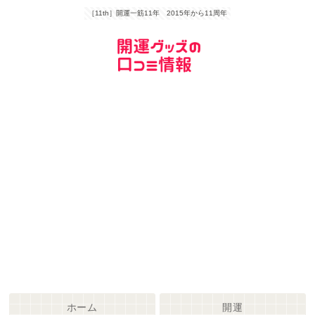
［11th］開運一筋11年 2015年から11周年
ホーム
開運