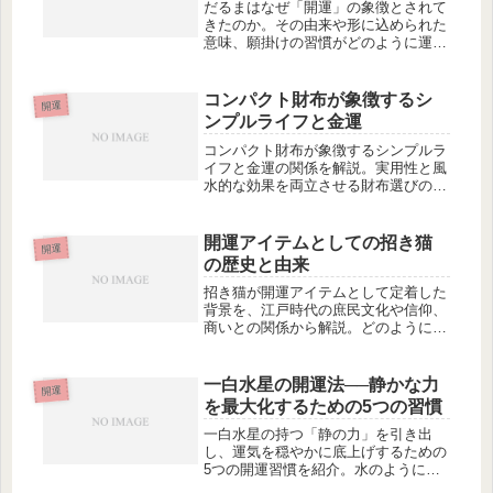
だるまはなぜ「開運」の象徴とされて
きたのか。その由来や形に込められた
意味、願掛けの習慣がどのように運の
流れと結びついているのかを整理し、
現代の生活に活かすための考え方を解
説します。
コンパクト財布が象徴するシ
開運
ンプルライフと金運
コンパクト財布が象徴するシンプルラ
イフと金運の関係を解説。実用性と風
水的な効果を両立させる財布選びのポ
イントをご紹介します。
開運アイテムとしての招き猫
開運
の歴史と由来
招き猫が開運アイテムとして定着した
背景を、江戸時代の庶民文化や信仰、
商いとの関係から解説。どのようにし
て現在の形と意味が生まれたのか、そ
の歴史と由来をわかりやすく紹介しま
す。
一白水星の開運法──静かな力
開運
を最大化するための5つの習慣
一白水星の持つ「静の力」を引き出
し、運気を穏やかに底上げするための
5つの開運習慣を紹介。水のように流
れ、柔らかくも強いエネルギーを活か