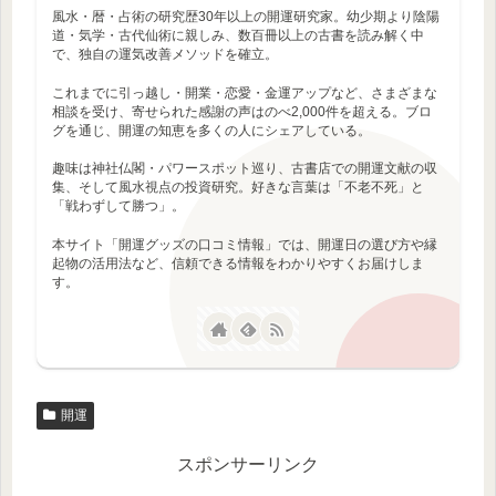
風水・暦・占術の研究歴30年以上の開運研究家。幼少期より陰陽
道・気学・古代仙術に親しみ、数百冊以上の古書を読み解く中
で、独自の運気改善メソッドを確立。
これまでに引っ越し・開業・恋愛・金運アップなど、さまざまな
相談を受け、寄せられた感謝の声はのべ2,000件を超える。ブロ
グを通じ、開運の知恵を多くの人にシェアしている。
趣味は神社仏閣・パワースポット巡り、古書店での開運文献の収
集、そして風水視点の投資研究。好きな言葉は「不老不死」と
「戦わずして勝つ」。
本サイト「開運グッズの口コミ情報」では、開運日の選び方や縁
起物の活用法など、信頼できる情報をわかりやすくお届けしま
す。
開運
スポンサーリンク