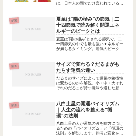
は、日本人の間でだけ言われているこ
とです。世界的には「クレオパトラ、
ヘレン、楊貴妃」となります。彼女た
ちの美しさを維持するためには、特定
夏至は“陽の極み”の節気｜二
開運
の美容法やスキンケアルーティンを実
十四節気で読み解く開運エネ
践し...
ルギーのピークとは
夏至は“陽の極み”とされる節気で、二
十四節気の中でも最も強いエネルギー
が満ちるタイミング。運気のピークと
される夏至の特徴と、開運につながる
過ごし方を解説します。
サイズで変わる？だるまがも
開運
たらす運気の違い
だるまのサイズによって運気や象徴性
は変わるのかを解説。小・中・大それ
ぞれのだるまが持つ意味や適した願い
事、置き場所との関係を整理し、目的
別の選び方を紹介します。
八白土星の開運バイオリズム
開運
｜人生の流れを整える“循
環”の法則
八白土星の人が運気の波を味方につけ
るための「バイオリズム」と「循環の
法則」を解説します。停滞と変化を繰