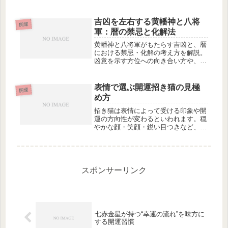
り返す八白土星の流れを理解し、運の
上昇期・準備期・転換期を上手に活か
す生き方を紹介します。
吉凶を左右する黄幡神と八将
開運
軍：暦の禁忌と化解法
黄幡神と八将軍がもたらす吉凶と、暦
における禁忌・化解の考え方を解説。
凶意を示す方位への向き合い方や、日
常に活かす柔軟な対処法を紹介しま
す。
表情で選ぶ開運招き猫の見極
開運
め方
招き猫は表情によって受ける印象や開
運の方向性が変わるといわれます。穏
やかな顔・笑顔・鋭い目つきなど、表
情ごとの意味と、自分に合った招き猫
の見極め方をわかりやすく解説しま
す。
スポンサーリンク
七赤金星が持つ“幸運の流れ”を味方に
する開運習慣