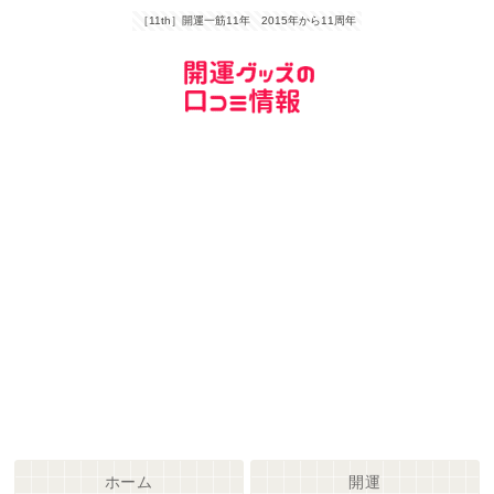
［11th］開運一筋11年 2015年から11周年
ホーム
開運