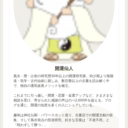
開運仙人
風水・暦・占術の研究歴30年以上の開運研究家。幼少期より陰陽
道・気学・古代仙術に親しみ、数百冊以上の古書を読み解く中
で、独自の運気改善メソッドを確立。
これまでに引っ越し・開業・恋愛・金運アップなど、さまざまな
相談を受け、寄せられた感謝の声はのべ2,000件を超える。ブロ
グを通じ、開運の知恵を多くの人にシェアしている。
趣味は神社仏閣・パワースポット巡り、古書店での開運文献の収
集、そして風水視点の投資研究。好きな言葉は「不老不死」と
「戦わずして勝つ」。