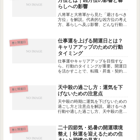
方位とは｜凶方位の影響と暮
らしへの影響
八将軍と大将軍から見た「避けるべき
方位」を解説。代表的な凶方位の考え
方、暮らしへ及ぶ影響、どんな行動が
慎まれるのかを初心者向けに紹介しま
す。
仕事運を上げる開運日とは？
暦と開運日
キャリアアップのための行動
タイミング
仕事運やキャリアアップを目指すな
ら、行動のタイミングが重要。開運日
を活かすことで、転職・昇進・契約・
スキルアップの流れをスムーズにでき
ます。おすすめの吉日と仕事運が上が
る具体的な行動を紹介。
天中殺の過ごし方：運気を下
暦と開運日
げないための注意点
天中殺の時期に運気を下げないための
過ごし方と注意点を解説。避けるべき
行動や適した過ごし方、天中殺の意味
と乗り越え方まで、スピリチュアル視
点で丁寧にご紹介します。
二十四節気・処暑の開運環境
暦と開運日
整え｜秋運を迎えるための住