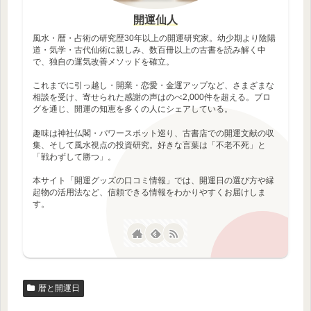
開運仙人
風水・暦・占術の研究歴30年以上の開運研究家。幼少期より陰陽
道・気学・古代仙術に親しみ、数百冊以上の古書を読み解く中
で、独自の運気改善メソッドを確立。
これまでに引っ越し・開業・恋愛・金運アップなど、さまざまな
相談を受け、寄せられた感謝の声はのべ2,000件を超える。ブロ
グを通じ、開運の知恵を多くの人にシェアしている。
趣味は神社仏閣・パワースポット巡り、古書店での開運文献の収
集、そして風水視点の投資研究。好きな言葉は「不老不死」と
「戦わずして勝つ」。
本サイト「開運グッズの口コミ情報」では、開運日の選び方や縁
起物の活用法など、信頼できる情報をわかりやすくお届けしま
す。
暦と開運日