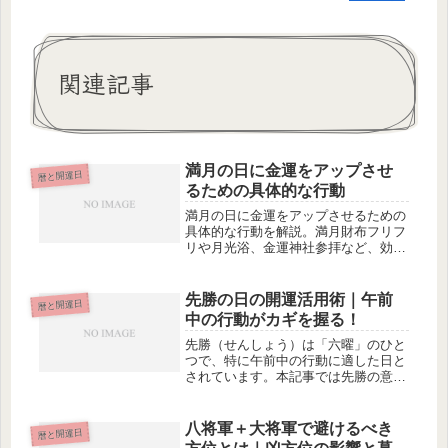
関連記事
満月の日に金運をアップさせ
暦と開運日
るための具体的な行動
満月の日に金運をアップさせるための
具体的な行動を解説。満月財布フリフ
リや月光浴、金運神社参拝など、効果
的な開運アクションを紹介します。
先勝の日の開運活用術｜午前
暦と開運日
中の行動がカギを握る！
先勝（せんしょう）は「六曜」のひと
つで、特に午前中の行動に適した日と
されています。本記事では先勝の意味
や避けるべき行動、活かすべき時間
帯、実体験を通じた活用術を紹介しま
す。
八将軍＋大将軍で避けるべき
暦と開運日