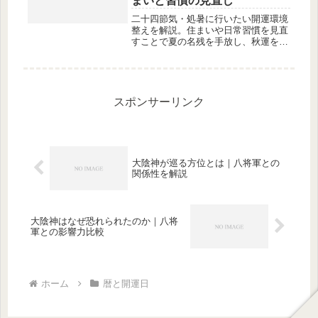
まいと習慣の見直し
二十四節気・処暑に行いたい開運環境
整えを解説。住まいや日常習慣を見直
すことで夏の名残を手放し、秋運をス
ムーズに迎えるための具体的な整え方
を紹介します。
スポンサーリンク
大陰神が巡る方位とは｜八将軍との
関係性を解説
大陰神はなぜ恐れられたのか｜八将
軍との影響力比較
ホーム
暦と開運日