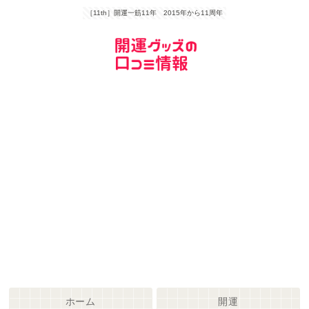
［11th］開運一筋11年 2015年から11周年
ホーム
開運