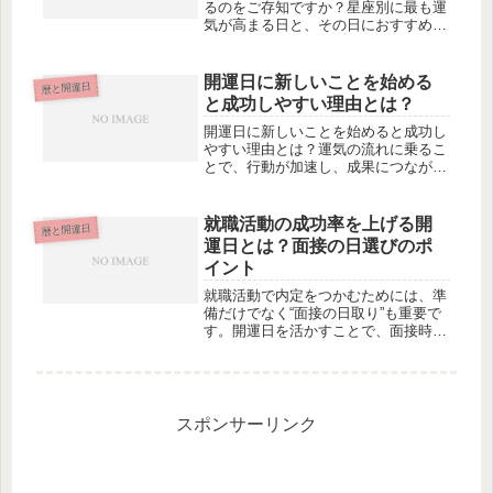
るのをご存知ですか？星座別に最も運
気が高まる日と、その日におすすめの
開運行動を詳しく解説。自分に合った
タイミングで行動し、チャンスを最大
限に活かしましょう。
開運日に新しいことを始める
暦と開運日
と成功しやすい理由とは？
開運日に新しいことを始めると成功し
やすい理由とは？運気の流れに乗るこ
とで、行動が加速し、成果につながり
やすくなる秘密を解説。開運日を味方
につけるための具体的な行動もご紹介
します。
就職活動の成功率を上げる開
暦と開運日
運日とは？面接の日選びのポ
イント
就職活動で内定をつかむためには、準
備だけでなく“面接の日取り”も重要で
す。開運日を活かすことで、面接時の
印象や流れが良くなり、成功率が上が
る可能性も。面接・応募・内定承諾に
最適な開運日と行動のコツを解説。
スポンサーリンク