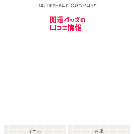
［11th］開運一筋11年 2015年から11周年
ホーム
開運