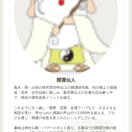
開運仙人
風水・暦・占術の研究歴30年以上の開運研究家。幼少期より陰陽
道・気学・古代仙術に親しみ、数百冊以上の古書を読み解く中
で、独自の運気改善メソッドを確立。
これまでに引っ越し・開業・恋愛・金運アップなど、さまざまな
相談を受け、寄せられた感謝の声はのべ2,000件を超える。ブロ
グを通じ、開運の知恵を多くの人にシェアしている。
趣味は神社仏閣・パワースポット巡り、古書店での開運文献の収