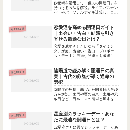
数秘術を活用して「個人の開運日」を
見つける方法を解説。ライフパスナン
バーやパーソナルデイを計算し、自分
に最適な開運日を知ることで運気を最
大限に高めましょう。
恋愛運を高める開運日ガイド
暦と開運日
｜出会い・告白・結婚を引き
寄せる最適な日とは？
恋愛を成功させたいなら「タイミン
グ」が鍵。出会い・告白・プロポー
ズ・デートに最適な開運日を厳選して
紹介。恋愛運を味方につけて、理想の
関係を引き寄せましょう。
陰陽道で読み解く開運日の真
暦と開運日
実｜古代の叡智が導く運命の
選択
陰陽道の思想に基づいた開運日の選び
方を解説。鬼門や暦の由来、土用や天
赦日など、日本古来の暦術と風水を融
合した運気アップの方法を紹介しま
す。
星座別のラッキーデー：あな
暦と開運日
たに最適な開運日とは？
12星座ごとに異なるラッキーデーがあ