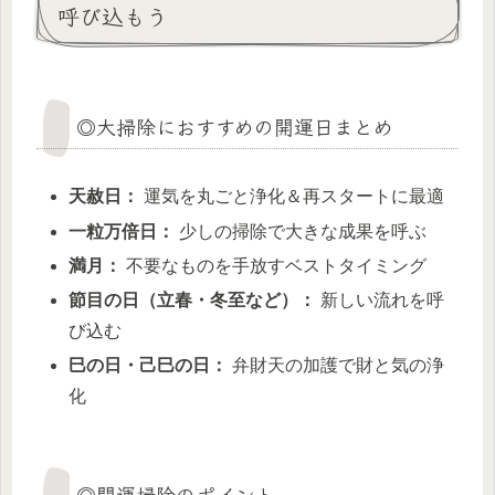
呼び込もう
◎大掃除におすすめの開運日まとめ
天赦日：
運気を丸ごと浄化＆再スタートに最適
一粒万倍日：
少しの掃除で大きな成果を呼ぶ
満月：
不要なものを手放すベストタイミング
節目の日（立春・冬至など）：
新しい流れを呼
び込む
巳の日・己巳の日：
弁財天の加護で財と気の浄
化
◎開運掃除のポイント