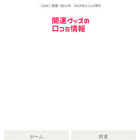
［11th］開運一筋11年 2015年から11周年
ホーム
開運