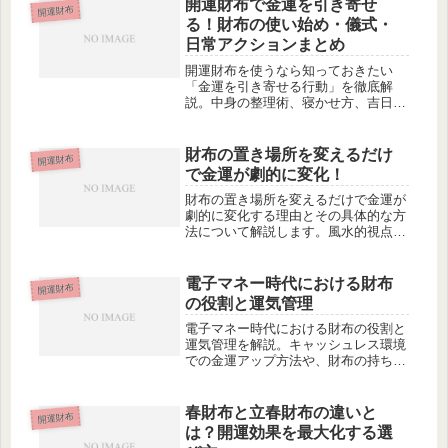
開運財布で金運を引き寄せ
開運財布
る！財布の使い始め・儀式・
日常アクションまとめ
開運財布を使うなら知っておきたい
「金運を引き寄せる行動」を徹底解
説。中身の整理術、寝かせ方、吉日で
の使い始め、おまじないや御浄銭な
ど、財布の開運効果を最大化する具体
的アクションをまとめました。
財布の置き場所を変えるだけ
開運財布
で金運が劇的に変化！
財布の置き場所を変えるだけで金運が
劇的に変化する理由とその具体的な方
法について解説します。風水的視点か
ら最適な保管場所を見つけ、金運アッ
プを目指しましょう。
電子マネー時代における財布
開運財布
の役割と運気管理
電子マネー時代における財布の役割と
運気管理を解説。キャッシュレス環境
での金運アップ方法や、財布の持ち方
について詳しく紹介します。
春財布と立春財布の違いと
開運財布
は？開運効果を最大化する選