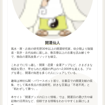
開運仙人
風水・暦・占術の研究歴30年以上の開運研究家。幼少期より陰陽
道・気学・古代仙術に親しみ、数百冊以上の古書を読み解く中
で、独自の運気改善メソッドを確立。
これまでに引っ越し・開業・恋愛・金運アップなど、さまざまな
相談を受け、寄せられた感謝の声はのべ2,000件を超える。ブロ
グを通じ、開運の知恵を多くの人にシェアしている。
趣味は神社仏閣・パワースポット巡り、古書店での開運文献の収
集、そして風水視点の投資研究。好きな言葉は「不老不死」と
「戦わずして勝つ」。
本サイト「開運グッズの口コミ情報」では、開運日の選び方や縁
起物の活用法など、信頼できる情報をわかりやすくお届けしま
す。