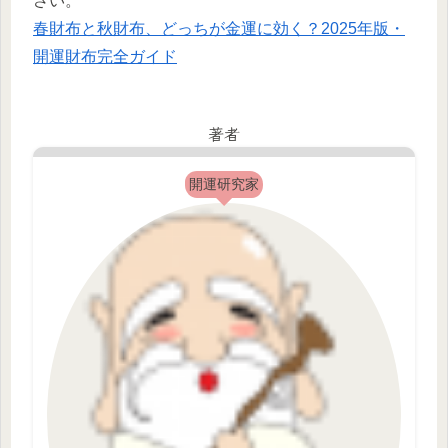
さい。
春財布と秋財布、どっちが金運に効く？2025年版・
開運財布完全ガイド
著者
開運研究家