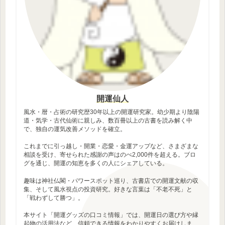
開運仙人
風水・暦・占術の研究歴30年以上の開運研究家。幼少期より陰陽
道・気学・古代仙術に親しみ、数百冊以上の古書を読み解く中
で、独自の運気改善メソッドを確立。
これまでに引っ越し・開業・恋愛・金運アップなど、さまざまな
相談を受け、寄せられた感謝の声はのべ2,000件を超える。ブロ
グを通じ、開運の知恵を多くの人にシェアしている。
趣味は神社仏閣・パワースポット巡り、古書店での開運文献の収
集、そして風水視点の投資研究。好きな言葉は「不老不死」と
「戦わずして勝つ」。
本サイト「開運グッズの口コミ情報」では、開運日の選び方や縁
起物の活用法など、信頼できる情報をわかりやすくお届けしま