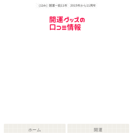
［11th］開運一筋11年 2015年から11周年
ホーム
開運