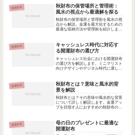
秋財布の保管場所と管理術：
開運財布
風水の視点から最適解を探る
秋財布の保管場所と管理術を風水の視
点から解説。金運を最大化するための
最適な収納方法や管理術を紹介しま
す。
キャッシュレス時代に対応す
開運財布
る開運財布の選び方
キャッシュレス社会における開運財布
の選び方を解説します。ミニマリスト
向けデザインやデジタル時代に適した
素材、風水的な観点からの最適解を紹
介。
秋財布とは？意味と風水的背
開運財布
景を解説
秋財布とは？その意味や風水的な背景
について詳しく解説します。金運アッ
プを目指す人におすすめの秋財布の選
び方も紹介！
母の日のプレゼントに最適な
開運財布
開運財布