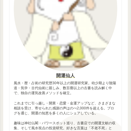
開運仙人
風水・暦・占術の研究歴30年以上の開運研究家。幼少期より陰陽
道・気学・古代仙術に親しみ、数百冊以上の古書を読み解く中
で、独自の運気改善メソッドを確立。
これまでに引っ越し・開業・恋愛・金運アップなど、さまざまな
相談を受け、寄せられた感謝の声はのべ2,000件を超える。ブロ
グを通じ、開運の知恵を多くの人にシェアしている。
趣味は神社仏閣・パワースポット巡り、古書店での開運文献の収
集、そして風水視点の投資研究。好きな言葉は「不老不死」と