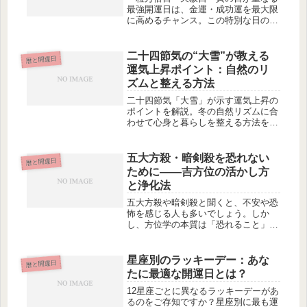
最強開運日は、金運・成功運を最大限
に高めるチャンス。この特別な日の活
かし方を詳しく解説します。
二十四節気の“大雪”が教える
暦と開運日
運気上昇ポイント：自然のリ
ズムと整える方法
二十四節気「大雪」が示す運気上昇の
ポイントを解説。冬の自然リズムに合
わせて心身と暮らしを整える方法を紹
介し、運の流れを高める実践的なヒン
トをまとめます。
五大方殺・暗剣殺を恐れない
暦と開運日
ために——吉方位の活かし方
と浄化法
五大方殺や暗剣殺と聞くと、不安や恐
怖を感じる人も多いでしょう。しか
し、方位学の本質は「恐れること」で
はなく「整えること」にあります。こ
の記事では、凶方位を恐れずに過ごす
ための考え方と、吉方位の活かし方、
星座別のラッキーデー：あな
暦と開運日
さらに日常でできる浄化法を具体的に
たに最適な開運日とは？
紹介します。
12星座ごとに異なるラッキーデーがあ
るのをご存知ですか？星座別に最も運