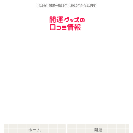
［11th］開運一筋11年 2015年から11周年
ホーム
開運