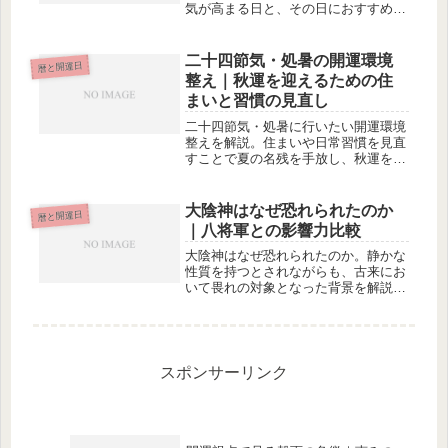
気が高まる日と、その日におすすめの
開運行動を詳しく解説。自分に合った
タイミングで行動し、チャンスを最大
限に活かしましょう。
二十四節気・処暑の開運環境
暦と開運日
整え｜秋運を迎えるための住
まいと習慣の見直し
二十四節気・処暑に行いたい開運環境
整えを解説。住まいや日常習慣を見直
すことで夏の名残を手放し、秋運をス
ムーズに迎えるための具体的な整え方
を紹介します。
大陰神はなぜ恐れられたのか
暦と開運日
｜八将軍との影響力比較
大陰神はなぜ恐れられたのか。静かな
性質を持つとされながらも、古来にお
いて畏れの対象となった背景を解説。
八将軍との影響力の違いを比較し、実
生活での扱い方のヒントを紹介しま
す。
スポンサーリンク