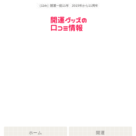
［11th］開運一筋11年 2015年から11周年
ホーム
開運