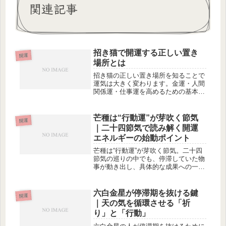
関連記事
招き猫で開運する正しい置き
開運
場所とは
招き猫の正しい置き場所を知ることで
運気は大きく変わります。金運・人間
関係運・仕事運を高めるための基本ル
ールと、やってはいけない配置例まで
詳しく解説します。
芒種は“行動運”が芽吹く節気
開運
｜二十四節気で読み解く開運
エネルギーの始動ポイント
芒種は“行動運”が芽吹く節気。二十四
節気の巡りの中でも、停滞していた物
事が動き出し、具体的な成果への一歩
を踏み出せるエネルギーが満ちる時期
として知られます。本記事では、芒種
がもたらす開運エネルギーの特徴と、
六白金星が停滞期を抜ける鍵
開運
運気を最大化する過ごし方を紹介しま
｜天の気を循環させる「祈
す。
り」と「行動」