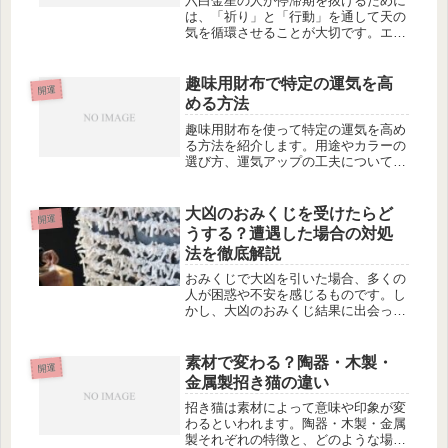
六白金星の人が停滞期を抜けるために
は、「祈り」と「行動」を通して天の
気を循環させることが大切です。エネ
ルギーの滞りを解放し、運を再び動か
すための具体的な方法を紹介します。
趣味用財布で特定の運気を高
開運
める方法
趣味用財布を使って特定の運気を高め
る方法を紹介します。用途やカラーの
選び方、運気アップの工夫について詳
しく解説します。
大凶のおみくじを受けたらど
開運
うする？遭遇した場合の対処
法を徹底解説
おみくじで大凶を引いた場合、多くの
人が困惑や不安を感じるものです。し
かし、大凶のおみくじ結果に出会った
からといって、必ずしも運勢が悪くな
るわけではありません。大凶はあくま
で予兆や警告として受け取ることがで
素材で変わる？陶器・木製・
開運
きます。まず重要なのは、冷静な心で
金属製招き猫の違い
受...
招き猫は素材によって意味や印象が変
わるといわれます。陶器・木製・金属
製それぞれの特徴と、どのような場面