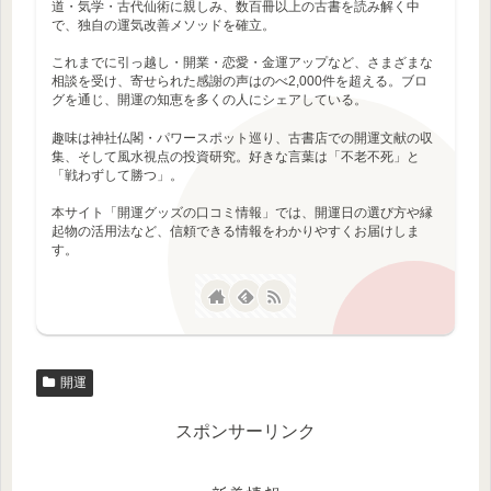
道・気学・古代仙術に親しみ、数百冊以上の古書を読み解く中
で、独自の運気改善メソッドを確立。
これまでに引っ越し・開業・恋愛・金運アップなど、さまざまな
相談を受け、寄せられた感謝の声はのべ2,000件を超える。ブロ
グを通じ、開運の知恵を多くの人にシェアしている。
趣味は神社仏閣・パワースポット巡り、古書店での開運文献の収
集、そして風水視点の投資研究。好きな言葉は「不老不死」と
「戦わずして勝つ」。
本サイト「開運グッズの口コミ情報」では、開運日の選び方や縁
起物の活用法など、信頼できる情報をわかりやすくお届けしま
す。
開運
スポンサーリンク