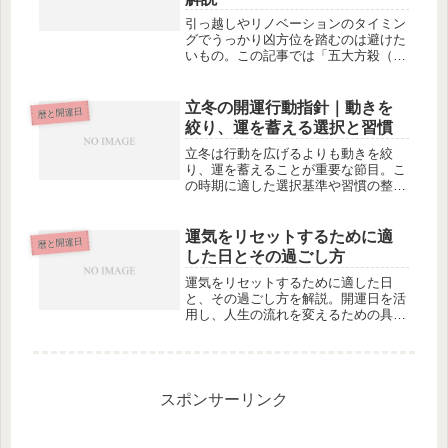
引っ越しやリノベーションのタイミン
グでうっかり凶方位を踏むのは避けた
いもの。この記事では「五大方殺（ご
だいほうさつ）」の全体像と、その中
でも事故・対人トラブルを招きやすい
とされる「暗剣殺（あんけんさつ）」
立冬の開運行動指針｜動きを
暦と開運日
の基礎をやさしく整理。年盤・月盤の
絞り、運を蓄える選択と習慣
見方のポイントや、実務で役立つ回
避・軽減の工夫まで具体的に解説しま
立冬は行動を広げるよりも動きを絞
す。
り、運を蓄えることが重要な節目。こ
の時期に適した選択基準や習慣の整え
方を解説し、冬の間に運を安定させる
ための開運行動指針を紹介します。
運気をリセットするために適
暦と開運日
した日とその過ごし方
運気をリセットするために適した日
と、その過ごし方を解説。開運日を活
用し、人生の流れを変えるための具体
的な方法を紹介します。
スポンサーリンク