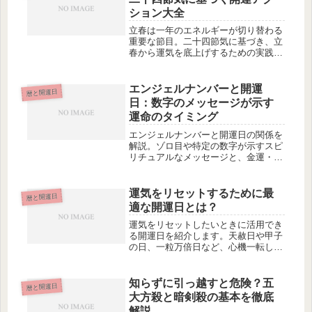
ション大全
立春は一年のエネルギーが切り替わる
重要な節目。二十四節気に基づき、立
春から運気を底上げするための実践的
な開運アクションを詳しく解説しま
す。
エンジェルナンバーと開運
暦と開運日
日：数字のメッセージが示す
運命のタイミング
エンジェルナンバーと開運日の関係を
解説。ゾロ目や特定の数字が示すスピ
リチュアルなメッセージと、金運・恋
愛・仕事に関わる最適な行動のタイミ
ングを紹介します。
運気をリセットするために最
暦と開運日
適な開運日とは？
運気をリセットしたいときに活用でき
る開運日を紹介します。天赦日や甲子
の日、一粒万倍日など、心機一転して
再スタートするのに最適な吉日を解説
します。
知らずに引っ越すと危険？五
暦と開運日
大方殺と暗剣殺の基本を徹底
解説