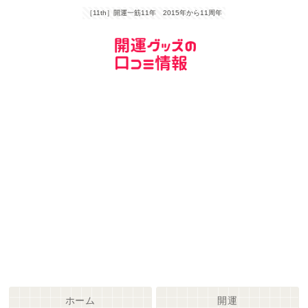
［11th］開運一筋11年 2015年から11周年
ホーム
開運