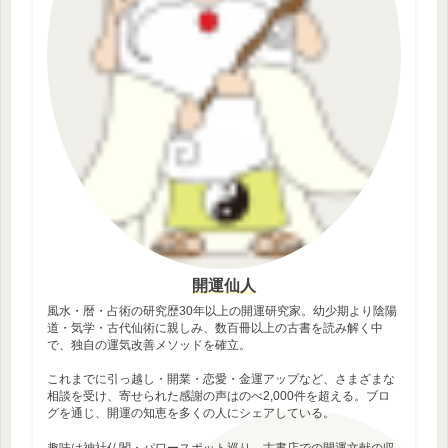
開運仙人
風水・暦・占術の研究歴30年以上の開運研究家。幼少期より陰陽
道・気学・古代仙術に親しみ、数百冊以上の古書を読み解く中
で、独自の運気改善メソッドを確立。
これまでに引っ越し・開業・恋愛・金運アップなど、さまざまな
相談を受け、寄せられた感謝の声はのべ2,000件を超える。ブロ
グを通じ、開運の知恵を多くの人にシェアしている。
趣味は神社仏閣・パワースポット巡り、古書店での開運文献の収