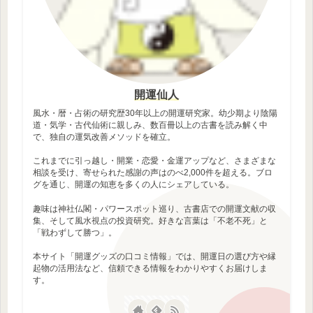
開運仙人
風水・暦・占術の研究歴30年以上の開運研究家。幼少期より陰陽
道・気学・古代仙術に親しみ、数百冊以上の古書を読み解く中
で、独自の運気改善メソッドを確立。
これまでに引っ越し・開業・恋愛・金運アップなど、さまざまな
相談を受け、寄せられた感謝の声はのべ2,000件を超える。ブロ
グを通じ、開運の知恵を多くの人にシェアしている。
趣味は神社仏閣・パワースポット巡り、古書店での開運文献の収
集、そして風水視点の投資研究。好きな言葉は「不老不死」と
「戦わずして勝つ」。
本サイト「開運グッズの口コミ情報」では、開運日の選び方や縁
起物の活用法など、信頼できる情報をわかりやすくお届けしま
す。