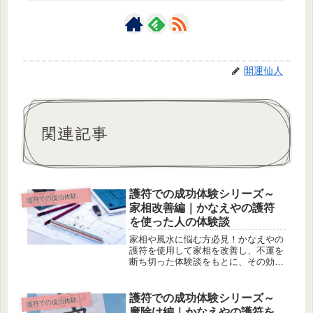
開運仙人
関連記事
護符での成功体験シリーズ～
符での成功体験シリーズ
護
家相改善編｜かなえやの護符
を使った人の体験談
家相や風水に悩む方必見！かなえやの
護符を使用して家相を改善し、不運を
断ち切った体験談をもとに、その効果
と背景を徹底解説します。陰陽師によ
る護符の力が家庭の平和を取り戻す理
由とは？
護符での成功体験シリーズ～
符での成功体験シリーズ
護
魔除け編｜かなえやの護符を