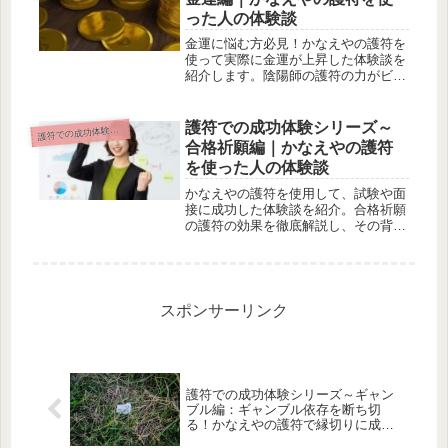
った人の体験談
金運に悩む方必見！かなえやの護符を
使って実際に金運が上昇した体験談を
紹介します。陰陽師の護符の力がビジ
ネスや生活にどのような変化をもたら
すのか、その効果を徹底解説。
護符での成功体験シリーズ～
符での成功体験シリーズ
護
合格祈願編｜かなえやの護符
を使った人の体験談
かなえやの護符を使用して、試験や面
接に成功した体験談を紹介。合格祈願
の護符の効果を徹底解説し、その背後
にある陰陽師の力が試験を後押しした
理由とは？
スポンサーリンク
護符での成功体験シリーズ～ギャン
ブル編：ギャンブル依存を断ち切
る！かなえやの護符で縁切りに成功
した体験談