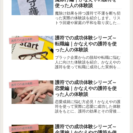
使った人の体験談
魔除け効果を持つ護符で不運を断ち切
った実際の体験談を紹介します。リス
トラ回避や家庭の平和を取り戻した奇
跡の護符の効果を徹底解説！
護符での成功体験シリーズ～
符での成功体験シリーズ
護
転職編｜かなえやの護符を使
った人の体験談
ブラック企業からの脱却や転職に悩む
人に向けた体験談を紹介。かなえやの
護符を使って転職に成功した実例をも
とに、陰陽師の護符が人生を変えた瞬
間を徹底解説します。
護符での成功体験シリーズ～
符での成功体験シリーズ
護
恋愛編｜かなえやの護符を使
った人の体験談
恋愛成就に悩む方必見！かなえやの護
符を使って実際に恋愛に成功した体験
談をもとに、護符の効果とその背後に
ある秘密を徹底解説します。恋愛護符
で人生を変えた実例を紹介。
護符での成功体験シリーズ～
符での成功体験シリーズ
護
金運編｜かなえやの護符を使