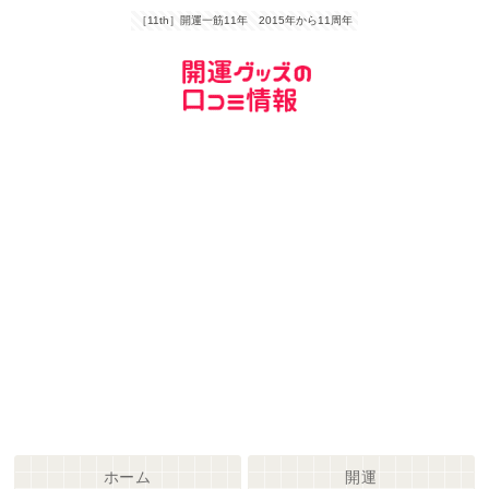
［11th］開運一筋11年 2015年から11周年
ホーム
開運