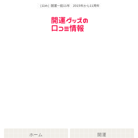
［11th］開運一筋11年 2015年から11周年
ホーム
開運