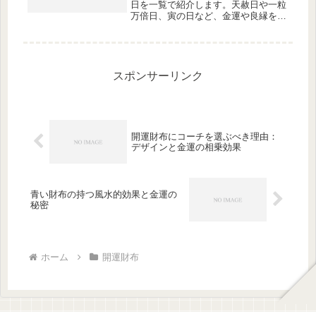
日を一覧で紹介します。天赦日や一粒
万倍日、寅の日など、金運や良縁を引
き寄せる吉日を解説し、財布を使い始
めるタイミングの参考にしてくださ
い。
スポンサーリンク
開運財布にコーチを選ぶべき理由：
デザインと金運の相乗効果
青い財布の持つ風水的効果と金運の
秘密
ホーム
開運財布