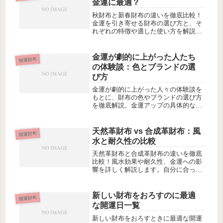
金運に最適？
す...
秋財布と新春財布の違いを徹底比較！
金運を引き寄せる財布の選び方と、そ
れぞれの特徴や適した使い方を解説し
ます。
金運が劇的に上がった人たち
開運財布
の体験談：色とブランドの選
び方
金運が劇的に上がった人々の体験談を
もとに、財布の色やブランドの選び方
を徹底解説。金運アップの具体的なヒ
ントが見つかります。
天然革財布 vs 合成革財布：風
開運財布
水と耐久性の比較
天然革財布と合成革財布の違いを徹底
比較！風水効果や耐久性、金運への影
響を詳しく解説します。自分に合った
財布選びの参考にどうぞ。
新しい財布をおろすのに最適
開運財布
な開運日一覧
新しい財布をおろすときに最適な開運