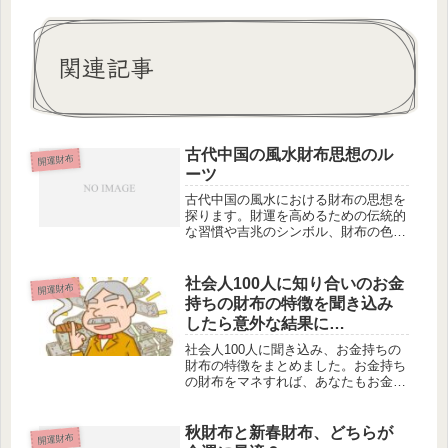
関連記事
古代中国の風水財布思想のル
開運財布
ーツ
古代中国の風水における財布の思想を
探ります。財運を高めるための伝統的
な習慣や吉兆のシンボル、財布の色や
素材の選び方を解説。
社会人100人に知り合いのお金
開運財布
持ちの財布の特徴を聞き込み
したら意外な結果に…
社会人100人に聞き込み、お金持ちの
財布の特徴をまとめました。お金持ち
の財布をマネすれば、あなたもお金持
ちになれる？この記事ではお金持ちの
財布の特徴をわかりやすくまとめまし
た。実際に聞き込みした際に得た生の
秋財布と新春財布、どちらが
開運財布
データも最後のほうで紹介していま