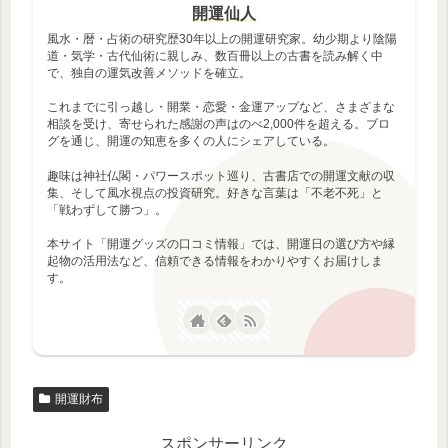
開運仙人
風水・暦・占術の研究歴30年以上の開運研究家。幼少期より陰陽
道・気学・古代仙術に親しみ、数百冊以上の古書を読み解く中
で、独自の運気改善メソッドを確立。
これまでに引っ越し・開業・恋愛・金運アップなど、さまざまな
相談を受け、寄せられた感謝の声はのべ2,000件を超える。ブロ
グを通じ、開運の知恵を多くの人にシェアしている。
趣味は神社仏閣・パワースポット巡り、古書店での開運文献の収
集、そして風水視点の投資研究。好きな言葉は「不老不死」と
「戦わずして勝つ」。
本サイト「開運グッズの口コミ情報」では、開運日の選び方や縁
起物の活用法など、信頼できる情報をわかりやすくお届けしま
す。
開運財布
スポンサーリンク