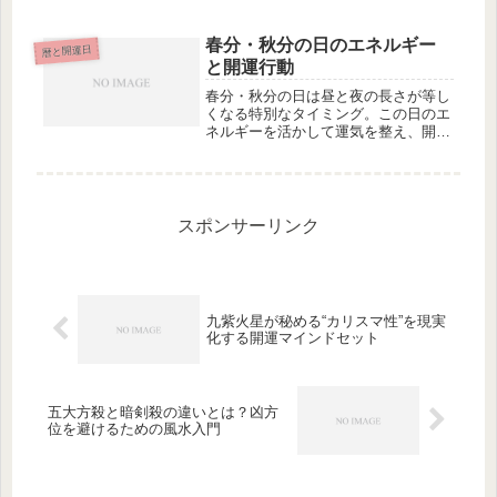
康だけでなく運気の安定にも直結しま
す。霧降に意識したい身体の整え方と
開運体調管理のポイントを解説しま
春分・秋分の日のエネルギー
暦と開運日
す。
と開運行動
春分・秋分の日は昼と夜の長さが等し
くなる特別なタイミング。この日のエ
ネルギーを活かして運気を整え、開運
につなげる方法を詳しく解説します。
スポンサーリンク
九紫火星が秘める“カリスマ性”を現実
化する開運マインドセット
五大方殺と暗剣殺の違いとは？凶方
位を避けるための風水入門