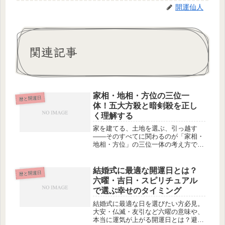
開運仙人
関連記事
家相・地相・方位の三位一
暦と開運日
体！五大方殺と暗剣殺を正し
く理解する
家を建てる、土地を選ぶ、引っ越す
――そのすべてに関わるのが「家相・
地相・方位」の三位一体の考え方で
す。この記事では、五大方殺と暗剣殺
を中心に、これらの方位概念を家相・
地相の視点から正しく理解し、バラン
結婚式に最適な開運日とは？
暦と開運日
スよく暮らすためのポイントを解説し
六曜・吉日・スピリチュアル
ます。
で選ぶ幸せのタイミング
結婚式に最適な日を選びたい方必見。
大安・仏滅・友引など六曜の意味や、
本当に運気が上がる開運日とは？避け