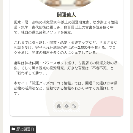
開運仙人
風水・暦・占術の研究歴30年以上の開運研究家。幼少期より陰陽
道・気学・古代仙術に親しみ、数百冊以上の古書を読み解く中
で、独自の運気改善メソッドを確立。
これまでに引っ越し・開業・恋愛・金運アップなど、さまざまな
相談を受け、寄せられた感謝の声はのべ2,000件を超える。ブロ
グを通じ、開運の知恵を多くの人にシェアしている。
趣味は神社仏閣・パワースポット巡り、古書店での開運文献の収
集、そして風水視点の投資研究。好きな言葉は「不老不死」と
「戦わずして勝つ」。
本サイト「開運グッズの口コミ情報」では、開運日の選び方や縁
起物の活用法など、信頼できる情報をわかりやすくお届けしま
す。
暦と開運日