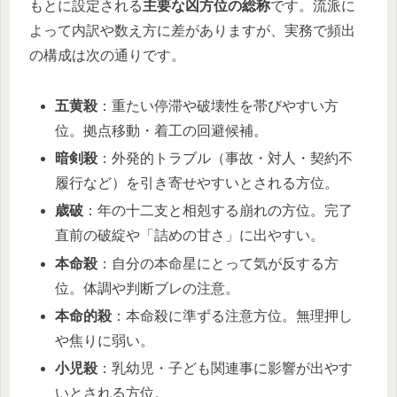
もとに設定される
主要な凶方位の総称
です。流派に
よって内訳や数え方に差がありますが、実務で頻出
の構成は次の通りです。
五黄殺
：重たい停滞や破壊性を帯びやすい方
位。拠点移動・着工の回避候補。
暗剣殺
：外発的トラブル（事故・対人・契約不
履行など）を引き寄せやすいとされる方位。
歳破
：年の十二支と相剋する崩れの方位。完了
直前の破綻や「詰めの甘さ」に出やすい。
本命殺
：自分の本命星にとって気が反する方
位。体調や判断ブレの注意。
本命的殺
：本命殺に準ずる注意方位。無理押し
や焦りに弱い。
小児殺
：乳幼児・子ども関連事に影響が出やす
いとされる方位。