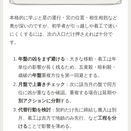
本格的に学ぶと星の運行・宮の位置・相生相剋など
奥が深いのですが、初学者が引っ越しや着工で迷い
にくくするには、次の入口だけ押さえれば十分で
す。
年盤の凶をまず避ける
：大きな移動・着工は年
単位の影響が長く残るため、五黄殺・暗剣殺・
歳破の
年盤
重複方位を第一回避とする。
月盤で上書きチェック
：次に該当月の盤で同方
位に凶が重なるか確認。重複する場合は延期や
別アクションに分割
する。
代替行動を検討
：契約だけ先に締結し搬入は別
月、着工は吉方で地鎮のみ先行、など
工程を分
ける
ことで影響を薄める。