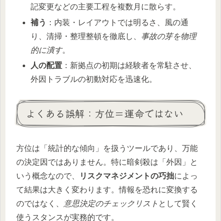
記変更などの主要工程を複数月に散らす。
補う
：内装・レイアウトでは明るさ、風の通
り、清掃・整理整頓を徹底し、
事故の芽を物理
的に潰す
。
人の配置
：新拠点の初期は経験者を常駐させ、
外因トラブルの初動対応を迅速化。
よくある誤解：方位＝運命ではない
方位は「統計的な傾向」を扱うツールであり、万能
の決定因ではありません。特に暗剣殺は「外因」と
いう概念なので、
リスクマネジメントの巧拙
によっ
て結果は大きく変わります。情報を恐れに変換する
のではなく、
意思決定のチェックリスト
として賢く
使うスタンスが実務的です。