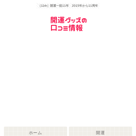
［11th］開運一筋11年 2015年から11周年
ホーム
開運