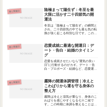
るべき日や意外な落とし穴まで、体験
談を交えて解説します。
陰極まって陽生ず：冬至を最
暦と開運日
大限に活かす二十四節気の開
運法
冬至は「陰極まって陽生ず」の瞬間と
され、二十四節気の中でも最も気の転
換が強く起こる特別な日です。この大
きなエネルギー変化を活かし、運気を
最大限に高める開運法を詳しく解説し
ます。
恋愛成就に最適な開運日：デ
暦と開運日
ート・告白・結婚のタイミン
グ
恋愛を成就させたいなら“運気の良い
日”に行動するのがカギ。デート・告
白・プロポーズ・結婚など、恋愛運が
高まる開運日やベストなタイミング、
避けるべき日もあわせて解説します。
霧降の開運体調管理｜冷えと
暦と開運日
こわばりから運を守る身体の
整え方
霧降は冷えと湿気が重なり、身体のこ
わばりを感じやすくなる七十二候で
す。この時期に体調を整えることは健