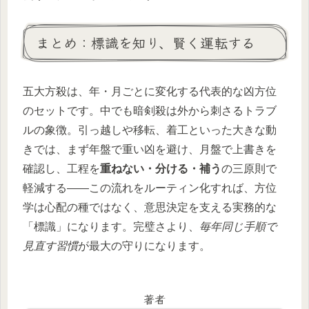
まとめ：標識を知り、賢く運転する
五大方殺は、年・月ごとに変化する代表的な凶方位
のセットです。中でも暗剣殺は外から刺さるトラブ
ルの象徴。引っ越しや移転、着工といった大きな動
きでは、まず年盤で重い凶を避け、月盤で上書きを
確認し、工程を
重ねない・分ける・補う
の三原則で
軽減する――この流れをルーティン化すれば、方位
学は心配の種ではなく、意思決定を支える実務的な
「標識」になります。完璧さより、
毎年同じ手順で
見直す習慣
が最大の守りになります。
著者