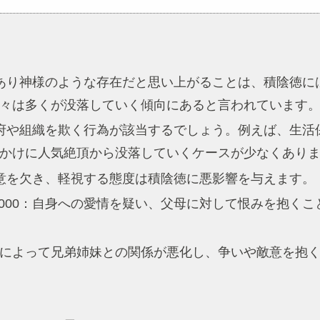
強であり神様のような存在だと思い上がることは、積陰徳
々は多くが没落していく傾向にあると言われています
は政府や組織を欺く行為が該当するでしょう。例えば、生
かけに人気絶頂から没落していくケースが少なくあり
敬意を欠き、軽視する態度は積陰徳に悪影響を与えます。
1000：自身への愛情を疑い、父母に対して恨みを抱く
財産によって兄弟姉妹との関係が悪化し、争いや敵意を抱